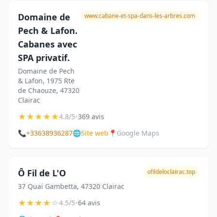
Domaine de
www.cabane-et-spa-dans-les-arbres.com
Pech & Lafon.
Cabanes avec
SPA privatif.
Domaine de Pech
& Lafon, 1975 Rte
de Chaouze, 47320
Clairac
★
★
★
★
★
•
4.8/5
369 avis
📞
+33638936287
🌐
Site web
📍
Google Maps
Ô Fil de L'O
ofildeloclairac.top
37 Quai Gambetta, 47320 Clairac
★
★
★
★
☆
•
4.5/5
64 avis