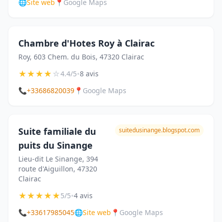
🌐
Site web
📍
Google Maps
Chambre d'Hotes Roy à Clairac
Roy, 603 Chem. du Bois, 47320 Clairac
★
★
★
★
☆
•
4.4/5
8 avis
📞
+33686820039
📍
Google Maps
Suite familiale du
suitedusinange.blogspot.com
puits du Sinange
Lieu-dit Le Sinange, 394
route d'Aiguillon, 47320
Clairac
★
★
★
★
★
•
5/5
4 avis
📞
+33617985045
🌐
Site web
📍
Google Maps