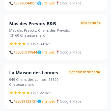
📞
+33786044951
🌐
Site web
📍
Google Maps
Mas des Prevots B&B
noves.com.es
Mas des Prevots, Chem. des Prévots,
13160 Châteaurenard
★
★
★
★
☆
•
4.6/5
30 avis
📞
+33685919844
🌐
Site web
📍
Google Maps
La Maison des Lonnes
maisondeslonnes.com
949 Chem. des Lonnes, 13160
Châteaurenard
★
★
★
★
★
•
4.8/5
22 avis
📞
+33699133131
🌐
Site web
📍
Google Maps