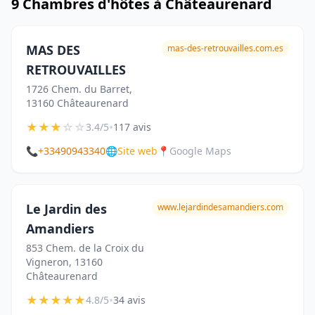
9 Chambres d'hôtes à Châteaurenard
MAS DES
mas-des-retrouvailles.com.es
RETROUVAILLES
1726 Chem. du Barret,
13160 Châteaurenard
★
★
★
☆
☆
•
3.4/5
117 avis
📞
+33490943340
🌐
Site web
📍
Google Maps
Le Jardin des
www.lejardindesamandiers.com
Amandiers
853 Chem. de la Croix du
Vigneron, 13160
Châteaurenard
★
★
★
★
★
•
4.8/5
34 avis