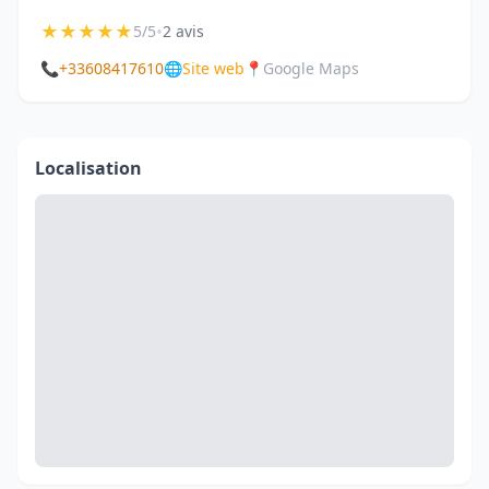
★
★
★
★
★
•
5/5
2 avis
📞
+33608417610
🌐
Site web
📍
Google Maps
Localisation