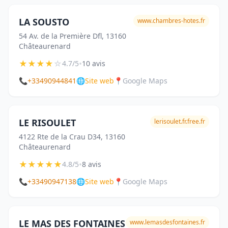
LA SOUSTO
www.chambres-hotes.fr
54 Av. de la Première Dfl, 13160
Châteaurenard
★
★
★
★
☆
•
4.7/5
10 avis
📞
+33490944841
🌐
Site web
📍
Google Maps
LE RISOULET
lerisoulet.fr.free.fr
4122 Rte de la Crau D34, 13160
Châteaurenard
★
★
★
★
★
•
4.8/5
8 avis
📞
+33490947138
🌐
Site web
📍
Google Maps
LE MAS DES FONTAINES
www.lemasdesfontaines.fr