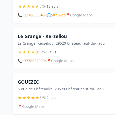
★
★
★
★
★
•
5/5
13 avis
📞
+33780338487
🌐
Site web
📍
Google Maps
Le Grange - Kerzeliou
Le Grange, Kerzeliou, 29520 Châteauneuf-du-Faou
★
★
★
★
★
•
5/5
6 avis
📞
+33780329994
📍
Google Maps
GOUEZEC
6 Rue de Châteaulin, 29520 Châteauneuf-du-Faou
★
★
★
★
★
•
5/5
2 avis
📍
Google Maps