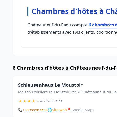
Chambres d'hôtes à Ch
Châteauneuf-du-Faou compte
6 chambres d
d'établissements avec avis clients, coordonné
6 Chambres d'hôtes à Châteauneuf-du-
Schleusenhaus Le Moustoir
Maison Éclusière Le Moustoir, 29520 Châteauneuf-du-F
★
★
★
★
☆
•
4.7/5
38 avis
📞
+33988563634
🌐
Site web
📍
Google Maps