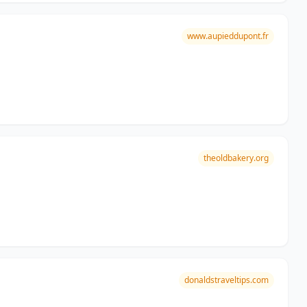
www.aupieddupont.fr
theoldbakery.org
donaldstraveltips.com