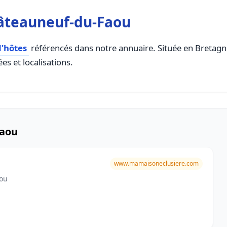
âteauneuf-du-Faou
'hôtes
référencés dans notre annuaire. Située en Bretagne,
es et localisations.
Faou
www.mamaisoneclusiere.com
aou