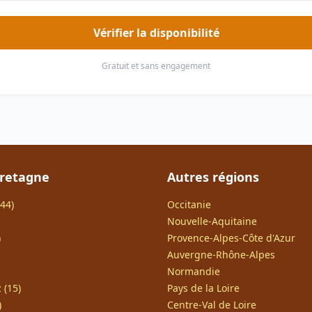
Vérifier la disponibilité
Gratuit et sans engagement
Bretagne
Autres régions
44)
Occitanie
Nouvelle-Aquitaine
)
Provence-Alpes-Côte d'Azur
Auvergne-Rhône-Alpes
Normandie
 (15)
Pays de la Loire
)
Centre-Val de Loire