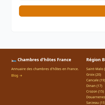
🛏️ Chambres d'hôtes France
Région 
Annuaire des chambres d'hôtes en France.
Saint-Malo (
Groix (20)
Blog →
Cancale (19
Dinan (17)
Crozon (15)
Douarnenez
Sarzeau (15