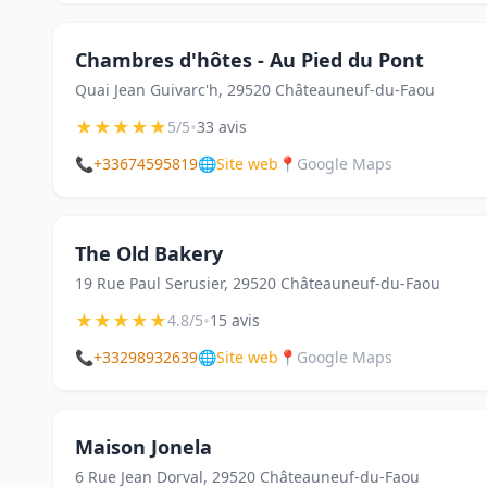
Chambres d'hôtes - Au Pied du Pont
Quai Jean Guivarc'h, 29520 Châteauneuf-du-Faou
★
★
★
★
★
•
5/5
33 avis
📞
+33674595819
🌐
Site web
📍
Google Maps
The Old Bakery
19 Rue Paul Serusier, 29520 Châteauneuf-du-Faou
★
★
★
★
★
•
4.8/5
15 avis
📞
+33298932639
🌐
Site web
📍
Google Maps
Maison Jonela
6 Rue Jean Dorval, 29520 Châteauneuf-du-Faou