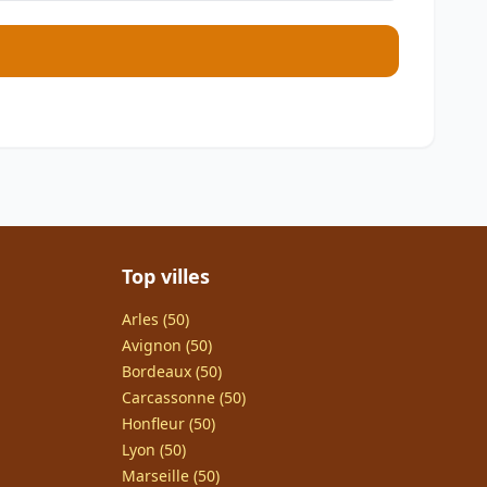
Top villes
Arles (50)
Avignon (50)
Bordeaux (50)
Carcassonne (50)
Honfleur (50)
Lyon (50)
Marseille (50)