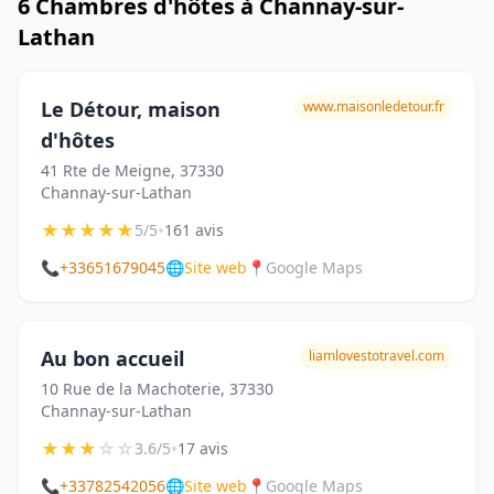
6 Chambres d'hôtes à Channay-sur-
Lathan
Le Détour, maison
www.maisonledetour.fr
d'hôtes
41 Rte de Meigne, 37330
Channay-sur-Lathan
★
★
★
★
★
•
5/5
161 avis
📞
+33651679045
🌐
Site web
📍
Google Maps
Au bon accueil
liamlovestotravel.com
10 Rue de la Machoterie, 37330
Channay-sur-Lathan
★
★
★
☆
☆
•
3.6/5
17 avis
📞
+33782542056
🌐
Site web
📍
Google Maps