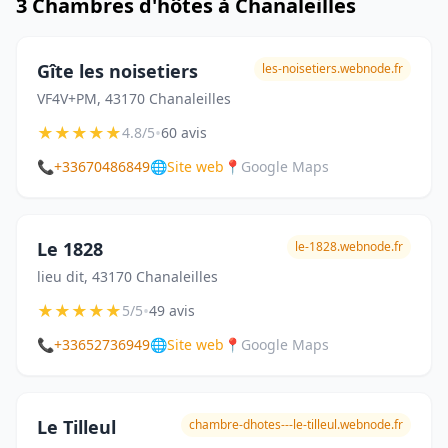
3 Chambres d'hôtes à Chanaleilles
Gîte les noisetiers
les-noisetiers.webnode.fr
VF4V+PM, 43170 Chanaleilles
★
★
★
★
★
•
4.8/5
60 avis
📞
+33670486849
🌐
Site web
📍
Google Maps
Le 1828
le-1828.webnode.fr
lieu dit, 43170 Chanaleilles
★
★
★
★
★
•
5/5
49 avis
📞
+33652736949
🌐
Site web
📍
Google Maps
Le Tilleul
chambre-dhotes---le-tilleul.webnode.fr