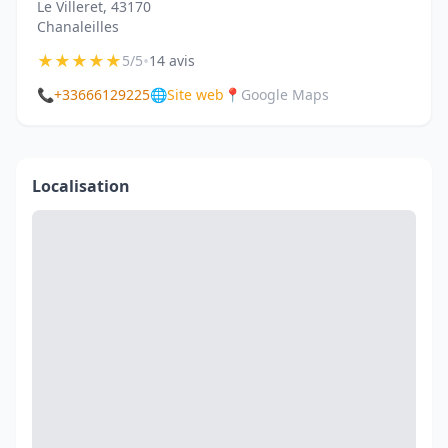
Le Villeret, 43170
Chanaleilles
★
★
★
★
★
•
5/5
14 avis
📞
+33666129225
🌐
Site web
📍
Google Maps
Localisation