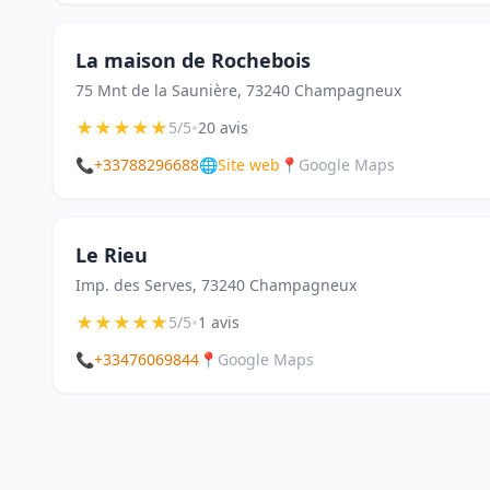
La maison de Rochebois
75 Mnt de la Saunière, 73240 Champagneux
★
★
★
★
★
•
5/5
20 avis
📞
+33788296688
🌐
Site web
📍
Google Maps
Le Rieu
Imp. des Serves, 73240 Champagneux
★
★
★
★
★
•
5/5
1 avis
📞
+33476069844
📍
Google Maps