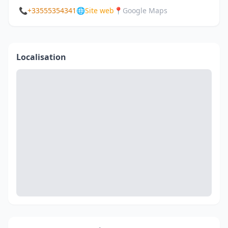
📞
+33555354341
🌐
Site web
📍
Google Maps
Localisation