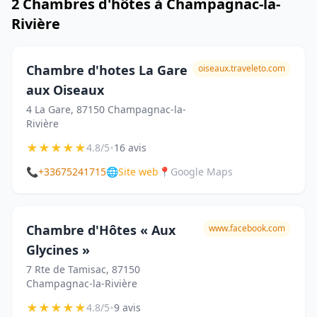
2 Chambres d'hôtes à Champagnac-la-
Rivière
Chambre d'hotes La Gare
oiseaux.traveleto.com
aux Oiseaux
4 La Gare, 87150 Champagnac-la-
Rivière
★
★
★
★
★
•
4.8/5
16 avis
📞
+33675241715
🌐
Site web
📍
Google Maps
Chambre d'Hôtes « Aux
www.facebook.com
Glycines »
7 Rte de Tamisac, 87150
Champagnac-la-Rivière
★
★
★
★
★
•
4.8/5
9 avis