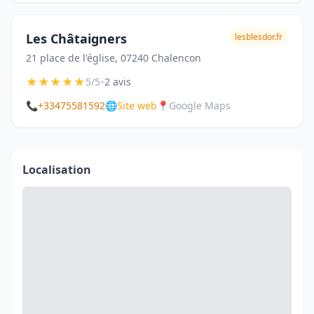
Les Châtaigners
lesblesdor.fr
21 place de l'église, 07240 Chalencon
★
★
★
★
★
•
5/5
2 avis
📞
+33475581592
🌐
Site web
📍
Google Maps
Localisation