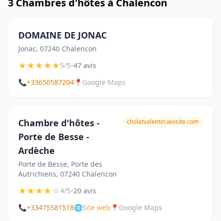
3 Chambres d'hôtes à Chalencon
DOMAINE DE JONAC
Jonac, 07240 Chalencon
★
★
★
★
★
•
5/5
47 avis
📞
+33650587204
📍
Google Maps
Chambre d'hôtes -
cholatvalentin.wixsite.com
Porte de Besse -
Ardèche
Porte de Besse, Porte des
Autrichiens, 07240 Chalencon
★
★
★
★
☆
•
4/5
20 avis
📞
+33475581518
🌐
Site web
📍
Google Maps