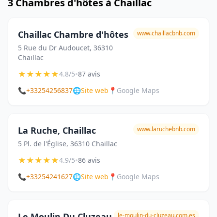
3 Chambres d'hôtes à Chaillac
Chaillac Chambre d'hôtes
www.chaillacbnb.com
5 Rue du Dr Audoucet, 36310
Chaillac
★
★
★
★
★
•
4.8/5
87 avis
📞
+33254256837
🌐
Site web
📍
Google Maps
La Ruche, Chaillac
www.laruchebnb.com
5 Pl. de l'Église, 36310 Chaillac
★
★
★
★
★
•
4.9/5
86 avis
📞
+33254241627
🌐
Site web
📍
Google Maps
Le Moulin Du Cluzeau
le-moulin-du-cluzeau.com.es