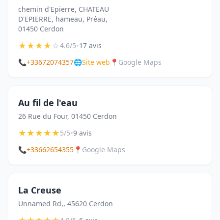
chemin d'Epierre, CHATEAU
D'EPIERRE, hameau, Préau,
01450 Cerdon
★
★
★
★
☆
•
4.6/5
17 avis
📞
+33672074357
🌐
Site web
📍
Google Maps
Au fil de l'eau
26 Rue du Four, 01450 Cerdon
★
★
★
★
★
•
5/5
9 avis
📞
+33662654355
📍
Google Maps
La Creuse
Unnamed Rd,, 45620 Cerdon