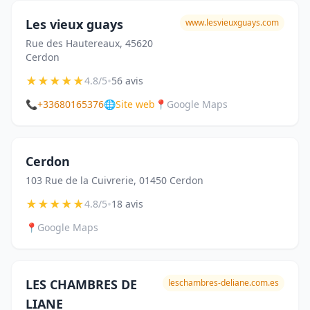
Les vieux guays
www.lesvieuxguays.com
Rue des Hautereaux, 45620
Cerdon
★
★
★
★
★
•
4.8/5
56 avis
📞
+33680165376
🌐
Site web
📍
Google Maps
Cerdon
103 Rue de la Cuivrerie, 01450 Cerdon
★
★
★
★
★
•
4.8/5
18 avis
📍
Google Maps
LES CHAMBRES DE
leschambres-deliane.com.es
LIANE