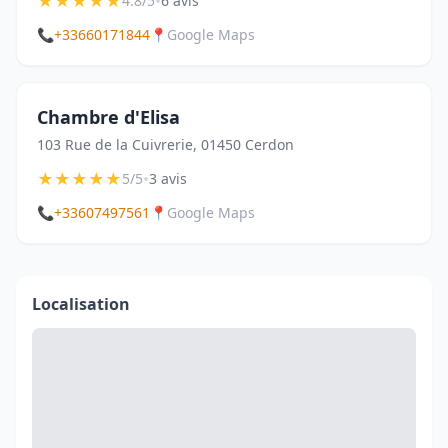
★
★
★
★
★
•
4.8/5
6 avis
📞
+33660171844
📍
Google Maps
Chambre d'Elisa
103 Rue de la Cuivrerie, 01450 Cerdon
★
★
★
★
★
•
5/5
3 avis
📞
+33607497561
📍
Google Maps
Localisation