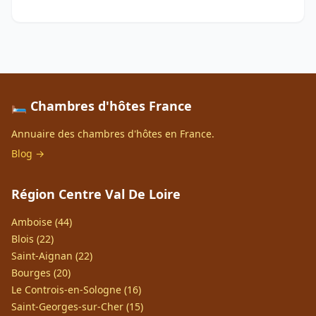
🛏️ Chambres d'hôtes France
Annuaire des chambres d'hôtes en France.
Blog →
Région Centre Val De Loire
Amboise (44)
Blois (22)
Saint-Aignan (22)
Bourges (20)
Le Controis-en-Sologne (16)
Saint-Georges-sur-Cher (15)