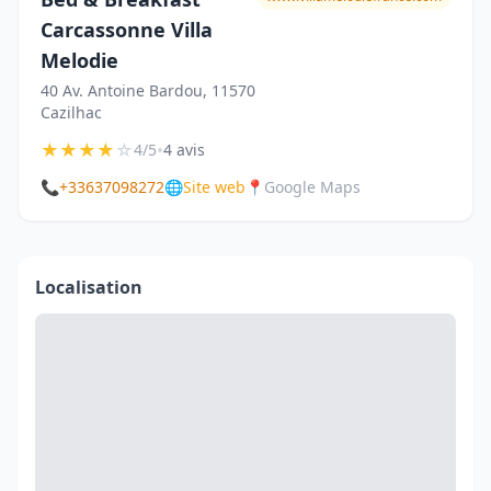
Carcassonne Villa
Melodie
40 Av. Antoine Bardou, 11570
Cazilhac
★
★
★
★
☆
•
4/5
4 avis
📞
+33637098272
🌐
Site web
📍
Google Maps
Localisation