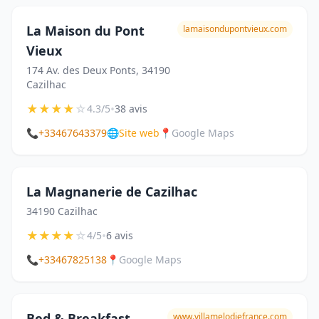
La Maison du Pont
lamaisondupontvieux.com
Vieux
174 Av. des Deux Ponts, 34190
Cazilhac
★
★
★
★
☆
•
4.3/5
38 avis
📞
+33467643379
🌐
Site web
📍
Google Maps
La Magnanerie de Cazilhac
34190 Cazilhac
★
★
★
★
☆
•
4/5
6 avis
📞
+33467825138
📍
Google Maps
Bed & Breakfast
www.villamelodiefrance.com