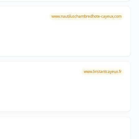
www.nautiluschambredhote-cayeux.com
www.linstantcayeux.fr