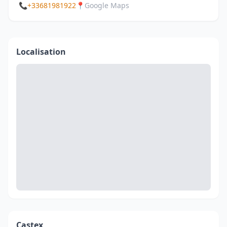
📞
+33681981922
📍
Google Maps
Localisation
Castex