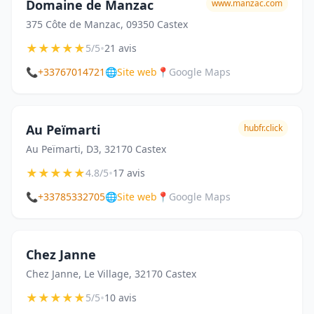
Domaine de Manzac
www.manzac.com
375 Côte de Manzac, 09350 Castex
★
★
★
★
★
•
5/5
21 avis
📞
+33767014721
🌐
Site web
📍
Google Maps
Au Peïmarti
hubfr.click
Au Peïmarti, D3, 32170 Castex
★
★
★
★
★
•
4.8/5
17 avis
📞
+33785332705
🌐
Site web
📍
Google Maps
Chez Janne
Chez Janne, Le Village, 32170 Castex
★
★
★
★
★
•
5/5
10 avis