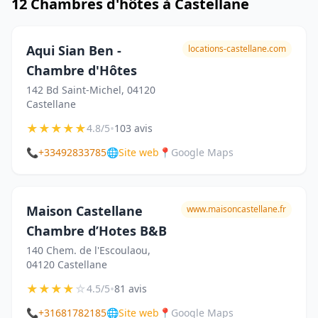
12 Chambres d'hôtes à Castellane
Aqui Sian Ben -
locations-castellane.com
Chambre d'Hôtes
142 Bd Saint-Michel, 04120
Castellane
★
★
★
★
★
•
4.8/5
103 avis
📞
+33492833785
🌐
Site web
📍
Google Maps
Maison Castellane
www.maisoncastellane.fr
Chambre d’Hotes B&B
140 Chem. de l'Escoulaou,
04120 Castellane
★
★
★
★
☆
•
4.5/5
81 avis
📞
+31681782185
🌐
Site web
📍
Google Maps