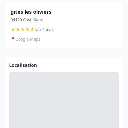
gites les oliviers
04120 Castellane
★
★
★
★
★
•
5/5
1 avis
📍
Google Maps
Localisation