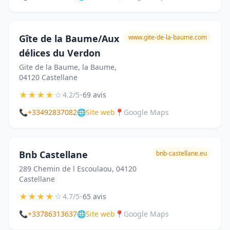
Gîte de la Baume/Aux
www.gite-de-la-baume.com
délices du Verdon
Gite de la Baume, la Baume,
04120 Castellane
★
★
★
★
☆
•
4.2/5
69 avis
📞
+33492837082
🌐
Site web
📍
Google Maps
Bnb Castellane
bnb-castellane.eu
289 Chemin de l Escoulaou, 04120
Castellane
★
★
★
★
☆
•
4.7/5
65 avis
📞
+33786313637
🌐
Site web
📍
Google Maps