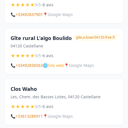
★
★
★
★
★
•
5/5
8 avis
📞
+33492837901
📍
Google Maps
Gîte rural L'aïgo Boulido
gite.a.louer.04120.free.fr
04120 Castellane
★
★
★
★
★
•
5/5
6 avis
📞
+33492836563
🌐
Site web
📍
Google Maps
Clos Waho
Les, Chem. des Basses Listes, 04120 Castellane
★
★
★
★
★
•
5/5
6 avis
📞
+33613286911
📍
Google Maps