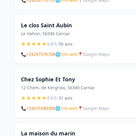
📞
+33656770157
🌐
Site web
📍
Google Maps
Le clos Saint Aubin
Le Hahon, 56340 Carnac
★
★
★
★
★
•
4.8/5
56 avis
📞
+33297576708
🌐
Site web
📍
Google Maps
Chez Sophie Et Tony
12 Chem. de Kergroix, 56340 Carnac
★
★
★
★
★
•
4.9/5
31 avis
📞
+33675540388
🌐
Site web
📍
Google Maps
La maison du marin