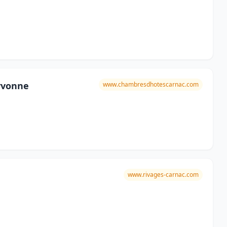
yvonne
www.chambresdhotescarnac.com
www.rivages-carnac.com