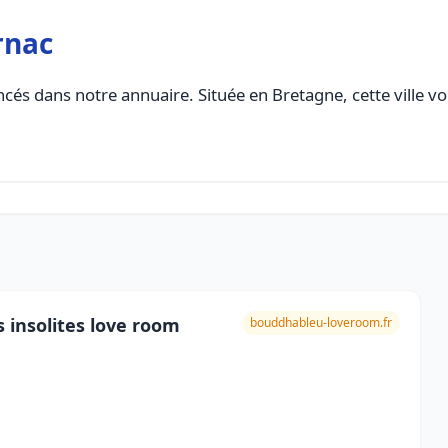
rnac
cés dans notre annuaire. Située en Bretagne, cette ville vo
insolites love room
bouddhableu-loveroom.fr