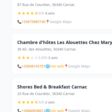
87 Rue de Courdiec, 56340 Carnac
★
★
★
★
★
•
5/5
4 avis
📞
+33675685740
📍
Google Maps
Chambre d'hôtes Les Alouettes Chez Mar
39 All. des Alouettes, 56340 Carnac
★
★
★
☆
☆
•
3.3/5
3 avis
📞
+33608105707
🌐
Site web
📍
Google Maps
Shores Bed & Breakfast Carnac
23 Rue de Courdiec, 56340 Carnac
★
★
★
★
★
•
5/5
2 avis
📞
+33660658612
🌐
Site web
📍
Google Maps