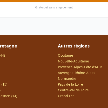
Gratuit et sans engagement
Bretagne
Autres régions
44)
Occitanie
Nouvelle-Aquitaine
)
Provence-Alpes-Côte d'Azur
Auvergne-Rhône-Alpes
Normandie
 (15)
Pays de la Loire
)
Centre-Val de Loire
esnon (14)
Grand Est