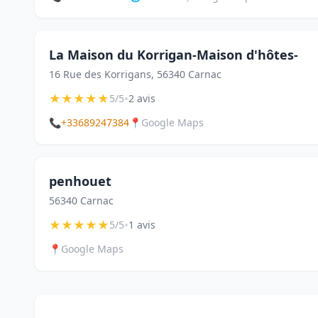
La Maison du Korrigan-Maison d'hôtes-
16 Rue des Korrigans, 56340 Carnac
★
★
★
★
★
•
5/5
2 avis
📞
+33689247384
📍
Google Maps
penhouet
56340 Carnac
★
★
★
★
★
•
5/5
1 avis
📍
Google Maps