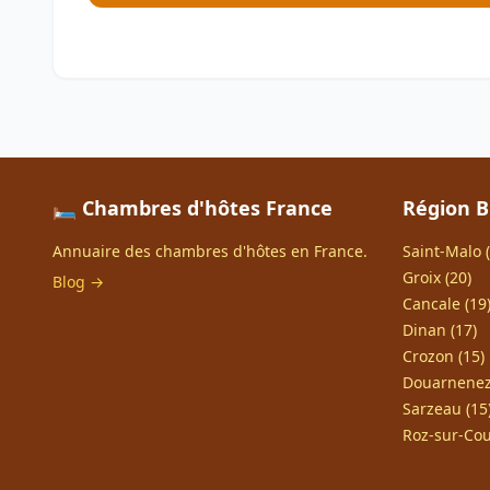
🛏️ Chambres d'hôtes France
Région 
Annuaire des chambres d'hôtes en France.
Saint-Malo (
Groix (20)
Blog →
Cancale (19
Dinan (17)
Crozon (15)
Douarnenez
Sarzeau (15
Roz-sur-Cou