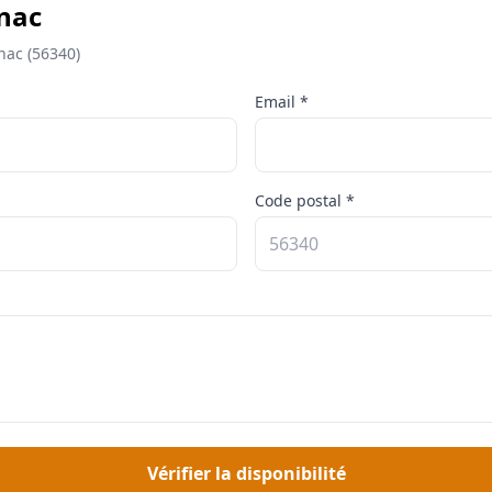
rnac
nac (56340)
Email *
Code postal *
Vérifier la disponibilité