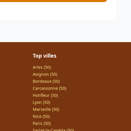
Top villes
Arles (50)
Avignon (50)
Bordeaux (50)
Carcassonne (50)
Honfleur (50)
Lyon (50)
Marseille (50)
Nice (50)
Paris (50)
Sarlat-la-Canéda (50)