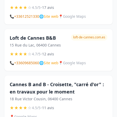
★
★
★
★
☆
•
4.5/5
17 avis
📞
+33612521330
🌐
Site web
📍
Google Maps
Loft de Cannes B&B
loft-de-cannes.com.es
15 Rue du Lac, 06400 Cannes
★
★
★
★
☆
•
4.7/5
12 avis
📞
+33609685060
🌐
Site web
📍
Google Maps
Cannes B and B - Croisette, "carré d'or" :
en travaux pour le moment
18 Rue Victor Cousin, 06400 Cannes
★
★
★
★
☆
•
4.5/5
11 avis
📍
Google Maps