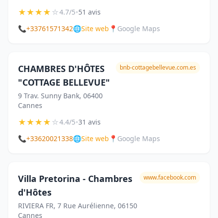
★
★
★
★
☆
•
4.7/5
51 avis
📞
+33761571342
🌐
Site web
📍
Google Maps
CHAMBRES D'HÔTES
bnb-cottagebellevue.com.es
"COTTAGE BELLEVUE"
9 Trav. Sunny Bank, 06400
Cannes
★
★
★
★
☆
•
4.4/5
31 avis
📞
+33620021338
🌐
Site web
📍
Google Maps
Villa Pretorina - Chambres
www.facebook.com
d'Hôtes
RIVIERA FR, 7 Rue Aurélienne, 06150
Cannes