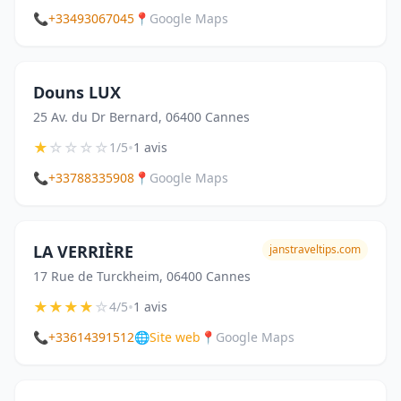
📞
+33493067045
📍
Google Maps
Douns LUX
25 Av. du Dr Bernard, 06400 Cannes
★
☆
☆
☆
☆
•
1/5
1 avis
📞
+33788335908
📍
Google Maps
LA VERRIÈRE
janstraveltips.com
17 Rue de Turckheim, 06400 Cannes
★
★
★
★
☆
•
4/5
1 avis
📞
+33614391512
🌐
Site web
📍
Google Maps