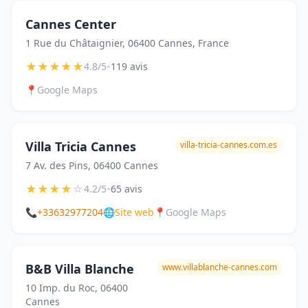
Cannes Center
1 Rue du Châtaignier, 06400 Cannes, France
★
★
★
★
★
•
4.8/5
119 avis
📍
Google Maps
Villa Tricia Cannes
villa-tricia-cannes.com.es
7 Av. des Pins, 06400 Cannes
★
★
★
★
☆
•
4.2/5
65 avis
📞
+33632977204
🌐
Site web
📍
Google Maps
B&B Villa Blanche
www.villablanche-cannes.com
10 Imp. du Roc, 06400
Cannes