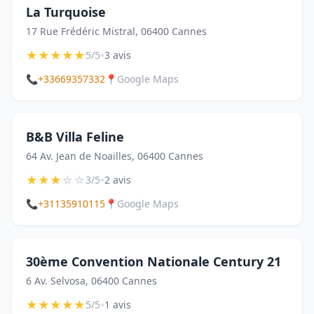
La Turquoise
17 Rue Frédéric Mistral, 06400 Cannes
★
★
★
★
★
•
5/5
3 avis
📞
+33669357332
📍
Google Maps
B&B Villa Feline
64 Av. Jean de Noailles, 06400 Cannes
★
★
★
☆
☆
•
3/5
2 avis
📞
+31135910115
📍
Google Maps
30ème Convention Nationale Century 21
6 Av. Selvosa, 06400 Cannes
★
★
★
★
★
•
5/5
1 avis