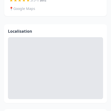
★
★
★
★
★
•
5/5
1 avis
📍
Google Maps
Localisation