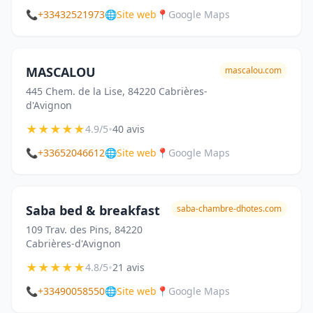
📞
+33432521973
🌐
Site web
📍
Google Maps
MASCALOU
mascalou.com
445 Chem. de la Lise, 84220 Cabrières-
d'Avignon
★
★
★
★
★
•
4.9/5
40 avis
📞
+33652046612
🌐
Site web
📍
Google Maps
Saba bed & breakfast
saba-chambre-dhotes.com
109 Trav. des Pins, 84220
Cabrières-d'Avignon
★
★
★
★
★
•
4.8/5
21 avis
📞
+33490058550
🌐
Site web
📍
Google Maps