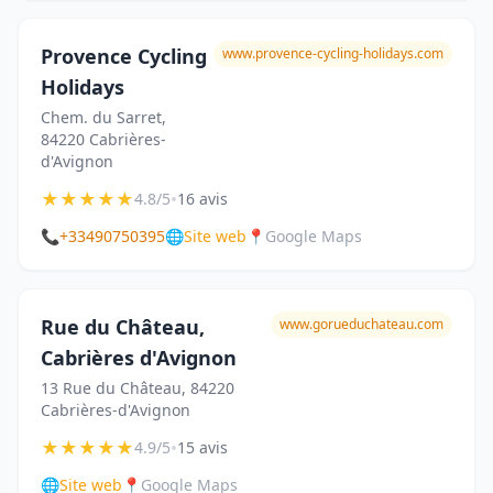
Provence Cycling
www.provence-cycling-holidays.com
Holidays
Chem. du Sarret,
84220 Cabrières-
d'Avignon
★
★
★
★
★
•
4.8/5
16 avis
📞
+33490750395
🌐
Site web
📍
Google Maps
Rue du Château,
www.gorueduchateau.com
Cabrières d'Avignon
13 Rue du Château, 84220
Cabrières-d'Avignon
★
★
★
★
★
•
4.9/5
15 avis
🌐
Site web
📍
Google Maps