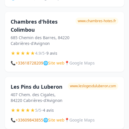
Chambres d'hôtes
www.chambres-hotes.fr
Colimbou
685 Chemin des Barres, 84220
Cabrières-d'Avignon
★
★
★
★
★
•
4.9/5
9 avis
📞
+33618728209
🌐
Site web
📍
Google Maps
Les Pins du Luberon
www.leslogesduluberon.com
407 Chem. des Cigales,
84220 Cabrières-d'Avignon
★
★
★
★
★
•
5/5
4 avis
📞
+33609843855
🌐
Site web
📍
Google Maps