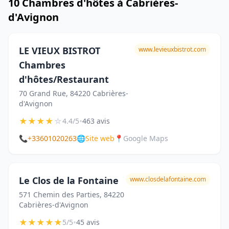
10 Chambres d'hôtes à Cabrières-
d'Avignon
LE VIEUX BISTROT
www.levieuxbistrot.com
Chambres
d'hôtes/Restaurant
70 Grand Rue, 84220 Cabrières-
d'Avignon
★
★
★
★
☆
•
4.4/5
463 avis
📞
+33601020263
🌐
Site web
📍
Google Maps
Le Clos de la Fontaine
www.closdelafontaine.com
571 Chemin des Parties, 84220
Cabrières-d'Avignon
★
★
★
★
★
•
5/5
45 avis