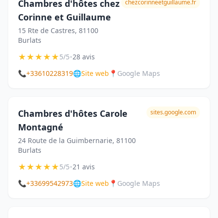
Chambres d'hôtes chez
chezcorinneetguillaume.fr
Corinne et Guillaume
15 Rte de Castres, 81100
Burlats
★
★
★
★
★
•
5/5
28 avis
📞
+33610228319
🌐
Site web
📍
Google Maps
Chambres d'hôtes Carole
sites.google.com
Montagné
24 Route de la Guimbernarie, 81100
Burlats
★
★
★
★
★
•
5/5
21 avis
📞
+33699542973
🌐
Site web
📍
Google Maps