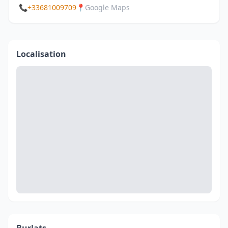
📞
+33681009709
📍
Google Maps
Localisation