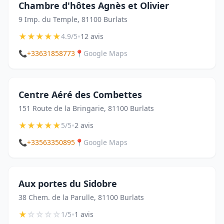
Chambre d'hôtes Agnès et Olivier
9 Imp. du Temple, 81100 Burlats
★
★
★
★
★
•
4.9/5
12 avis
📞
+33631858773
📍
Google Maps
Centre Aéré des Combettes
151 Route de la Bringarie, 81100 Burlats
★
★
★
★
★
•
5/5
2 avis
📞
+33563350895
📍
Google Maps
Aux portes du Sidobre
38 Chem. de la Parulle, 81100 Burlats
★
☆
☆
☆
☆
•
1/5
1 avis