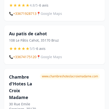
★
★
★
★
★
•
4.8/5
6 avis
📞
+33671928713
📍
Google Maps
Au patis de cahot
108 Le Pâtis Cahot, 35170 Bruz
★
★
★
★
★
•
5/5
6 avis
📞
+33674175120
📍
Google Maps
Chambre
www.chambreshoteslacroixmadame.com
d'Hotes La
Croix
Madame
30 Rue Emile
Gernigon, 35170