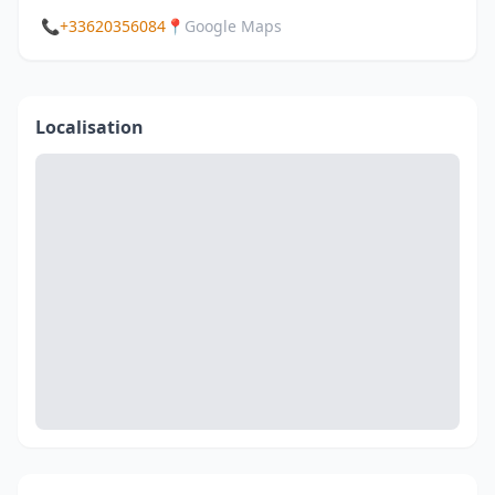
📞
+33620356084
📍
Google Maps
Localisation