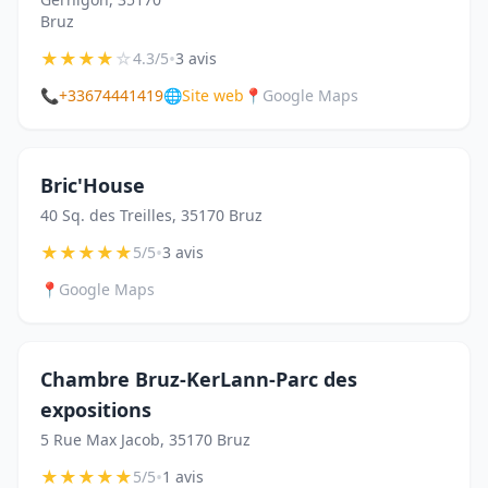
Bruz
★
★
★
★
☆
•
4.3/5
3 avis
📞
+33674441419
🌐
Site web
📍
Google Maps
Bric'House
40 Sq. des Treilles, 35170 Bruz
★
★
★
★
★
•
5/5
3 avis
📍
Google Maps
Chambre Bruz-KerLann-Parc des
expositions
5 Rue Max Jacob, 35170 Bruz
★
★
★
★
★
•
5/5
1 avis