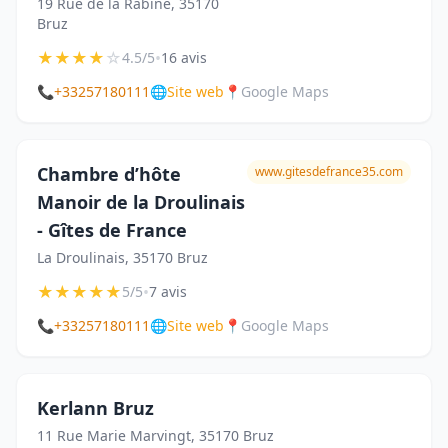
19 Rue de la Rabine, 35170
Bruz
★
★
★
★
☆
•
4.5/5
16 avis
📞
+33257180111
🌐
Site web
📍
Google Maps
Chambre d’hôte
www.gitesdefrance35.com
Manoir de la Droulinais
- Gîtes de France
La Droulinais, 35170 Bruz
★
★
★
★
★
•
5/5
7 avis
📞
+33257180111
🌐
Site web
📍
Google Maps
Kerlann Bruz
11 Rue Marie Marvingt, 35170 Bruz