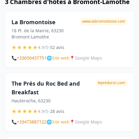
3 Chambres d'hôtes à Bromont-Lamothe
La Bromontoise
www.labromontoise.com
18 Pl. de la Mairie, 63230
Bromont-Lamothe
★
★
★
★
★
•
4.9/5
52 avis
📞
+33650437751
🌐
Site web
📍
Google Maps
The Prés du Roc Bed and
lepreduroc.com
Breakfast
Hauteroche, 63230
★
★
★
★
★
•
4.9/5
28 avis
📞
+33473887122
🌐
Site web
📍
Google Maps