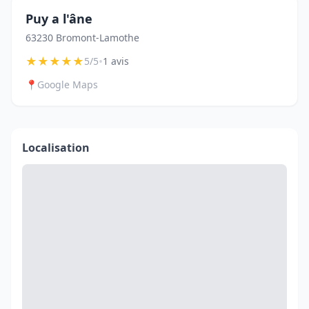
Puy a l'âne
63230 Bromont-Lamothe
★
★
★
★
★
•
5/5
1 avis
📍
Google Maps
Localisation