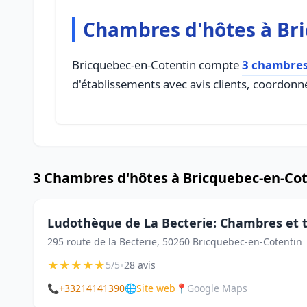
Chambres d'hôtes à Br
Bricquebec-en-Cotentin compte
3 chambres
d'établissements avec avis clients, coordonné
3 Chambres d'hôtes à Bricquebec-en-Co
Ludothèque de La Becterie: Chambres et t
295 route de la Becterie, 50260 Bricquebec-en-Cotentin
★
★
★
★
★
•
5/5
28 avis
📞
+33214141390
🌐
Site web
📍
Google Maps