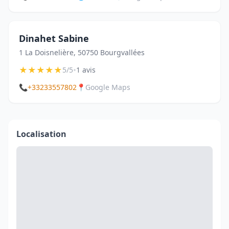
Dinahet Sabine
1 La Doisnelière, 50750 Bourgvallées
★
★
★
★
★
•
5/5
1 avis
📞
+33233557802
📍
Google Maps
Localisation