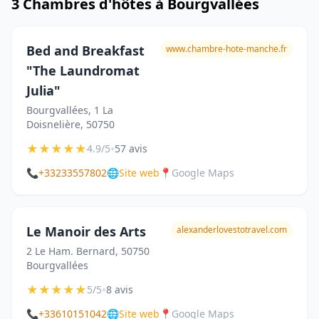
3 Chambres d'hôtes à Bourgvallées
Bed and Breakfast
www.chambre-hote-manche.fr
"The Laundromat
Julia"
Bourgvallées, 1 La
Doisnelière, 50750
★
★
★
★
★
•
4.9/5
57 avis
📞
+33233557802
🌐
Site web
📍
Google Maps
Le Manoir des Arts
alexanderlovestotravel.com
2 Le Ham. Bernard, 50750
Bourgvallées
★
★
★
★
★
•
5/5
8 avis
📞
+33610151042
🌐
Site web
📍
Google Maps