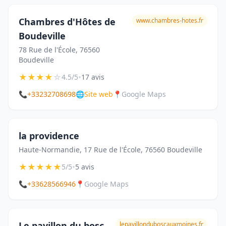
Chambres d'Hôtes de
www.chambres-hotes.fr
Boudeville
78 Rue de l'École, 76560
Boudeville
★
★
★
★
☆
•
4.5/5
17 avis
📞
+33232708698
🌐
Site web
📍
Google Maps
la providence
Haute-Normandie, 17 Rue de l'École, 76560 Boudeville
★
★
★
★
★
•
5/5
5 avis
📞
+33628566946
📍
Google Maps
Le pavillon du bosc
lepavillonduboscauxmoines.fr