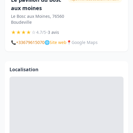
aux moines
Le Bosc aux Moines, 76560
Boudeville
★
★
★
★
☆
•
4.7/5
3 avis
📞
+33679615070
🌐
Site web
📍
Google Maps
Localisation