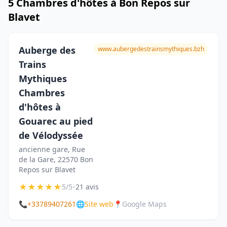
5 Chambres d'hôtes à Bon Repos sur
Blavet
Auberge des
www.aubergedestrainsmythiques.bzh
Trains
Mythiques
Chambres
d'hôtes à
Gouarec au pied
de Vélodyssée
ancienne gare, Rue
de la Gare, 22570 Bon
Repos sur Blavet
★
★
★
★
★
•
5/5
21 avis
📞
+33789407261
🌐
Site web
📍
Google Maps