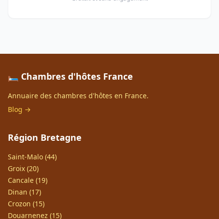
🛏️ Chambres d'hôtes France
Annuaire des chambres d'hôtes en France.
Blog →
Région Bretagne
Saint-Malo (44)
Groix (20)
Cancale (19)
Dinan (17)
Crozon (15)
Douarnenez (15)