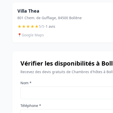
Villa Thea
801 Chem. de Guffiage, 84500 Bollène
★
★
★
★
★
•
5/5
1 avis
📍
Google Maps
Vérifier les disponibilités à Bol
Recevez des devis gratuits de Chambres d'hôtes à Boll
Nom *
Téléphone *