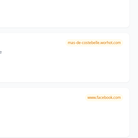
mas-de-costebelle.worhot.com
e
www.facebook.com