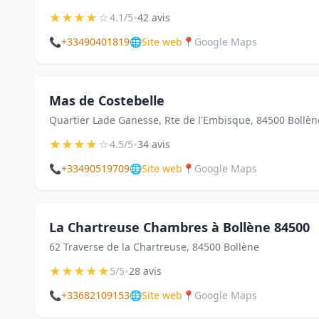
★
★
★
★
☆
•
4.1/5
42 avis
📞
+33490401819
🌐
Site web
📍
Google Maps
Mas de Costebelle
Quartier Lade Ganesse, Rte de l'Embisque, 84500 Bollèn
★
★
★
★
☆
•
4.5/5
34 avis
📞
+33490519709
🌐
Site web
📍
Google Maps
La Chartreuse Chambres à Bollène 84500
62 Traverse de la Chartreuse, 84500 Bollène
★
★
★
★
★
•
5/5
28 avis
📞
+33682109153
🌐
Site web
📍
Google Maps