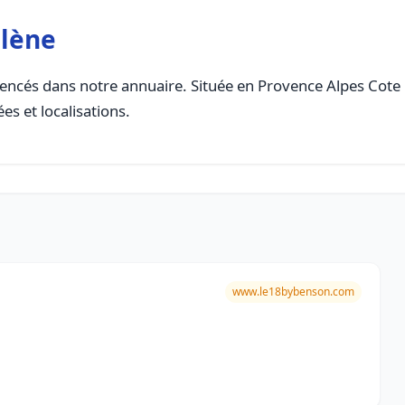
llène
encés dans notre annuaire. Située en Provence Alpes Cote Da
es et localisations.
www.le18bybenson.com