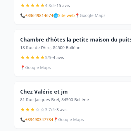
★
★
★
★
★
•
4.8/5
15 avis
📞
+33649814674
🌐
Site web
📍
Google Maps
Chambre d'hôtes la petite maison du puit
18 Rue de l'Aire, 84500 Bollène
★
★
★
★
★
•
5/5
4 avis
📍
Google Maps
Chez Valérie et jm
81 Rue Jacques Brel, 84500 Bollène
★
★
★
☆
☆
•
3.7/5
3 avis
📞
+33490347734
📍
Google Maps