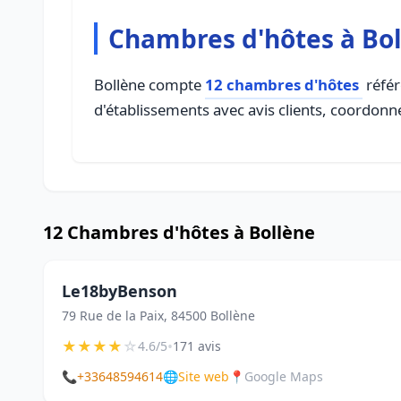
Chambres d'hôtes à Bo
Bollène compte
12 chambres d'hôtes
référ
d'établissements avec avis clients, coordonné
12 Chambres d'hôtes à Bollène
Le18byBenson
79 Rue de la Paix, 84500 Bollène
★
★
★
★
☆
•
4.6/5
171 avis
📞
+33648594614
🌐
Site web
📍
Google Maps