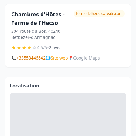
Chambres d'Hôtes -
fermedelhecso.wixsite.com
Ferme de l'Hecso
304 route du Bos, 40240
Betbezer-d'Armagnac
★
★
★
★
☆
•
4.5/5
2 avis
📞
+33558446642
🌐
Site web
📍
Google Maps
Localisation