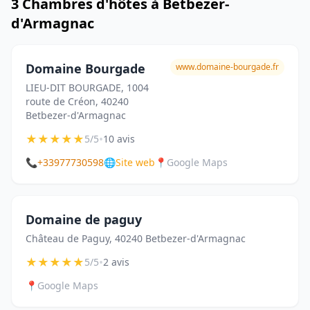
3 Chambres d'hôtes à Betbezer-
d'Armagnac
Domaine Bourgade
www.domaine-bourgade.fr
LIEU-DIT BOURGADE, 1004
route de Créon, 40240
Betbezer-d'Armagnac
★
★
★
★
★
•
5/5
10 avis
📞
+33977730598
🌐
Site web
📍
Google Maps
Domaine de paguy
Château de Paguy, 40240 Betbezer-d'Armagnac
★
★
★
★
★
•
5/5
2 avis
📍
Google Maps