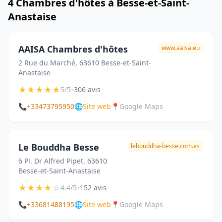
4 Chambres d'hôtes à Besse-et-Saint-
Anastaise
AAISA Chambres d'hôtes
www.aaisa.eu
2 Rue du Marché, 63610 Besse-et-Saint-
Anastaise
★
★
★
★
★
•
5/5
306 avis
📞
+33473795950
🌐
Site web
📍
Google Maps
Le Bouddha Besse
lebouddha-besse.com.es
6 Pl. Dr Alfred Pipet, 63610
Besse-et-Saint-Anastaise
★
★
★
★
☆
•
4.4/5
152 avis
📞
+33681488195
🌐
Site web
📍
Google Maps