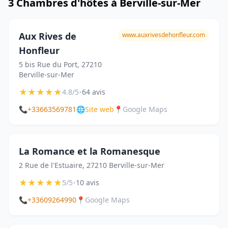
3 Chambres d'hôtes à Berville-sur-Mer
Aux Rives de
www.auxrivesdehonfleur.com
Honfleur
5 bis Rue du Port, 27210
Berville-sur-Mer
★
★
★
★
★
•
4.8/5
64 avis
📞
+33663569781
🌐
Site web
📍
Google Maps
La Romance et la Romanesque
2 Rue de l'Estuaire, 27210 Berville-sur-Mer
★
★
★
★
★
•
5/5
10 avis
📞
+33609264990
📍
Google Maps