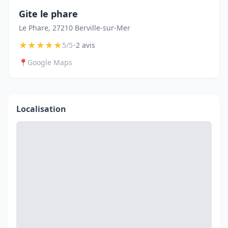
Gite le phare
Le Phare, 27210 Berville-sur-Mer
★
★
★
★
★
•
5/5
2 avis
📍
Google Maps
Localisation