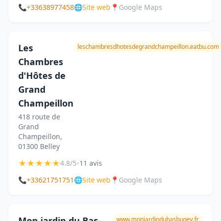
📞
+33638977458
🌐
Site web
📍
Google Maps
Les
leschambresdhotesdegrandchampeillon.eatbu.com
Chambres
d'Hôtes de
Grand
Champeillon
418 route de
Grand
Champeillon,
01300 Belley
★
★
★
★
★
•
4.8/5
11 avis
📞
+33621751751
🌐
Site web
📍
Google Maps
Mon jardin du Bas-
www.monjardindubasbugey.fr