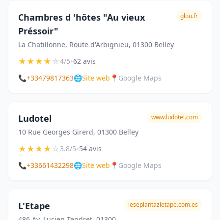
Chambres d 'hôtes "Au vieux
glou.fr
Préssoir"
La Chatillonne, Route d'Arbignieu, 01300 Belley
★
★
★
★
☆
•
4/5
62 avis
📞
+33479817363
🌐
Site web
📍
Google Maps
Ludotel
www.ludotel.com
10 Rue Georges Girerd, 01300 Belley
★
★
★
★
☆
•
3.8/5
54 avis
📞
+33661432298
🌐
Site web
📍
Google Maps
L'Etape
leseplantazletape.com.es
486 Av. Lucien Tendret, 01300