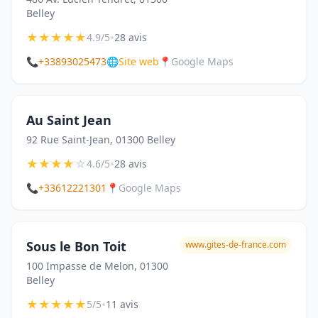
Belley
★
★
★
★
★
•
4.9/5
28 avis
📞
+33893025473
🌐
Site web
📍
Google Maps
Au Saint Jean
92 Rue Saint-Jean, 01300 Belley
★
★
★
★
☆
•
4.6/5
28 avis
📞
+33612221301
📍
Google Maps
Sous le Bon Toit
www.gites-de-france.com
100 Impasse de Melon, 01300
Belley
★
★
★
★
★
•
5/5
11 avis