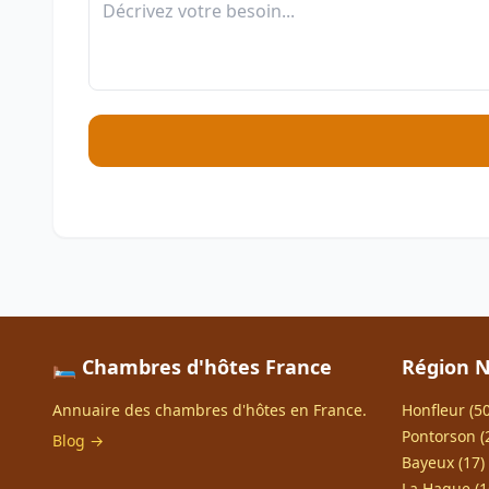
🛏️ Chambres d'hôtes France
Région 
Annuaire des chambres d'hôtes en France.
Honfleur (50
Pontorson (
Blog →
Bayeux (17)
La Hague (1