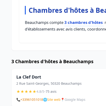
Chambres d'hôtes à B
Beauchamps compte
3 chambres d'hôtes
r
d'établissements avec avis clients, coordonné
3 Chambres d'hôtes à Beauchamps
La Clef Dort
2 Rue Saint-Georges, 50320 Beauchamps
★
★
★
★
★
•
4.8/5
75 avis
📞
+33961051018
🌐
Site web
📍
Google Maps