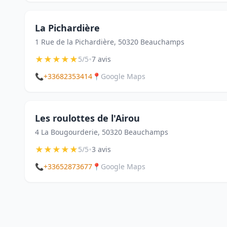
La Pichardière
1 Rue de la Pichardière, 50320 Beauchamps
★
★
★
★
★
•
5/5
7 avis
📞
+33682353414
📍
Google Maps
Les roulottes de l'Airou
4 La Bougourderie, 50320 Beauchamps
★
★
★
★
★
•
5/5
3 avis
📞
+33652873677
📍
Google Maps