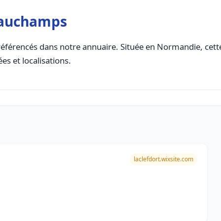
eauchamps
éférencés dans notre annuaire. Située en Normandie, cette 
es et localisations.
laclefdort.wixsite.com