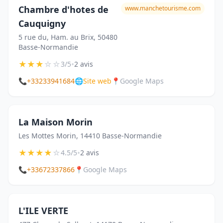
Chambre d'hotes de
www.manchetourisme.com
Cauquigny
5 rue du, Ham. au Brix, 50480
Basse-Normandie
★
★
★
☆
☆
•
3/5
2 avis
📞
+33233941684
🌐
Site web
📍
Google Maps
La Maison Morin
Les Mottes Morin, 14410 Basse-Normandie
★
★
★
★
☆
•
4.5/5
2 avis
📞
+33672337866
📍
Google Maps
L'ILE VERTE