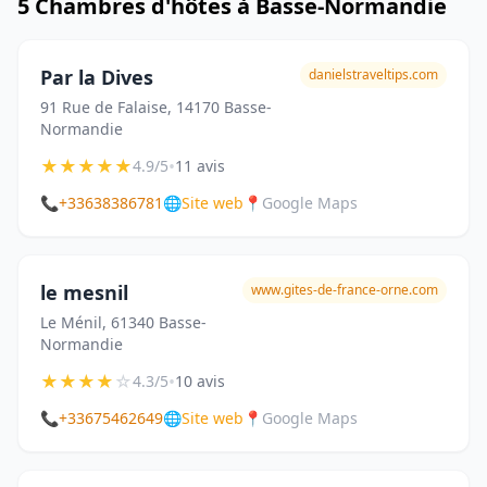
5 Chambres d'hôtes à Basse-Normandie
Par la Dives
danielstraveltips.com
91 Rue de Falaise, 14170 Basse-
Normandie
★
★
★
★
★
•
4.9/5
11 avis
📞
+33638386781
🌐
Site web
📍
Google Maps
le mesnil
www.gites-de-france-orne.com
Le Ménil, 61340 Basse-
Normandie
★
★
★
★
☆
•
4.3/5
10 avis
📞
+33675462649
🌐
Site web
📍
Google Maps