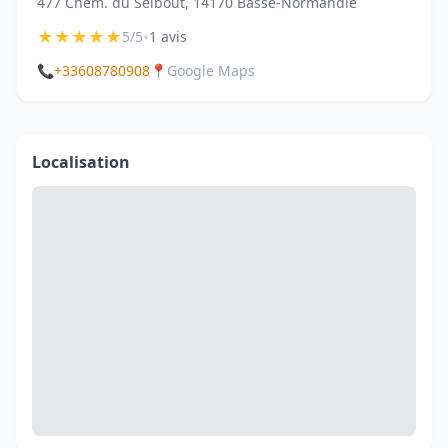
477 Chem. du Selbout, 14170 Basse-Normandie
★
★
★
★
★
•
5/5
1 avis
📞
+33608780908
📍
Google Maps
Localisation