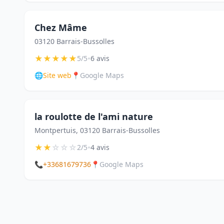
Chez Mâme
03120 Barrais-Bussolles
★
★
★
★
★
•
5/5
6 avis
🌐
Site web
📍
Google Maps
la roulotte de l'ami nature
Montpertuis, 03120 Barrais-Bussolles
★
★
☆
☆
☆
•
2/5
4 avis
📞
+33681679736
📍
Google Maps