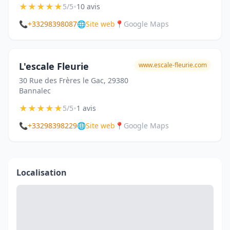
★
★
★
★
★
•
5/5
10 avis
📞
+33298398087
🌐
Site web
📍
Google Maps
L'escale Fleurie
www.escale-fleurie.com
30 Rue des Frères le Gac, 29380
Bannalec
★
★
★
★
★
•
5/5
1 avis
📞
+33298398229
🌐
Site web
📍
Google Maps
Localisation