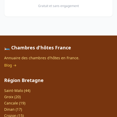
Gratuit et sans engagement
🛏️ Chambres d'hôtes France
Annuaire des chambres d'hôtes en France.
Blog →
Région Bretagne
Saint-Malo (44)
Groix (20)
Cancale (19)
Dinan (17)
Crozon (15)