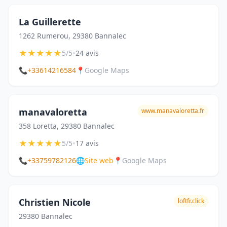
La Guillerette
1262 Rumerou, 29380 Bannalec
★
★
★
★
★
•
5/5
24 avis
📞
+33614216584
📍
Google Maps
manavaloretta
www.manavaloretta.fr
358 Loretta, 29380 Bannalec
★
★
★
★
★
•
5/5
17 avis
📞
+33759782126
🌐
Site web
📍
Google Maps
Christien Nicole
loftfr.click
29380 Bannalec