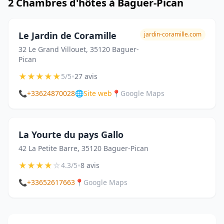
2 Chambres d'hôtes à Baguer-Pican
Le Jardin de Coramille
jardin-coramille.com
32 Le Grand Villouet, 35120 Baguer-
Pican
★
★
★
★
★
•
5/5
27 avis
📞
+33624870028
🌐
Site web
📍
Google Maps
La Yourte du pays Gallo
42 La Petite Barre, 35120 Baguer-Pican
★
★
★
★
☆
•
4.3/5
8 avis
📞
+33652617663
📍
Google Maps