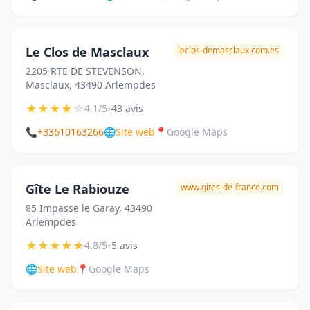
Le Clos de Masclaux
leclos-demasclaux.com.es
2205 RTE DE STEVENSON,
Masclaux, 43490 Arlempdes
★
★
★
★
☆
•
4.1/5
43 avis
📞
+33610163266
🌐
Site web
📍
Google Maps
Gîte Le Rabiouze
www.gites-de-france.com
85 Impasse le Garay, 43490
Arlempdes
★
★
★
★
★
•
4.8/5
5 avis
🌐
Site web
📍
Google Maps