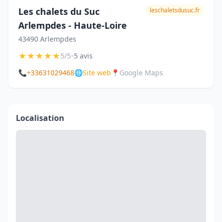
Les chalets du Suc
leschaletsdusuc.fr
Arlempdes - Haute-Loire
43490 Arlempdes
★
★
★
★
★
•
5/5
5 avis
📞
+33631029468
🌐
Site web
📍
Google Maps
Localisation