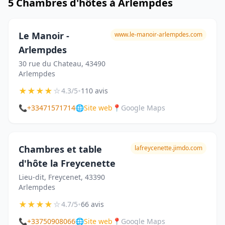
5 Chambres d'hôtes à Arlempdes
Le Manoir -
www.le-manoir-arlempdes.com
Arlempdes
30 rue du Chateau, 43490
Arlempdes
★
★
★
★
☆
•
4.3/5
110 avis
📞
+33471571714
🌐
Site web
📍
Google Maps
Chambres et table
lafreycenette.jimdo.com
d'hôte la Freycenette
Lieu-dit, Freycenet, 43390
Arlempdes
★
★
★
★
☆
•
4.7/5
66 avis
📞
+33750908066
🌐
Site web
📍
Google Maps