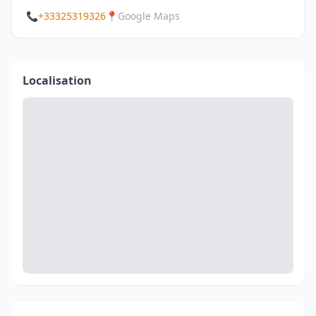
📞
+33325319326
📍
Google Maps
Localisation