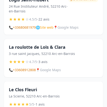
24 Rue Instituteur André, 52210 Arc-
en-Barrois
★
★
★
★
☆
•
4.5/5
22 avis
📞
+33680681979
🌐
Site web
📍
Google Maps
La roulotte de Loïs & Clara
3 rue saint jacques, 52210 Arc-en-Barrois
★
★
★
★
☆
•
4.7/5
3 avis
📞
+33608912808
📍
Google Maps
Le Clos Fleuri
La Scierie, 52210 Arc-en-Barrois
★
★
★
★
★
•
5/5
1 avis