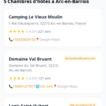
5 Chambres d'hôtes à Arc-en-Barrois
Camping Le Vieux Moulin
1 Rte d'Aubepierre, 52210 Arc-en-Barrois, France
★
★
★
★
☆
•
4.5/5
227 avis
📞
+33325025133
📍
Google Maps
Domaine Val Bruant
domainevalbruant.com
Domaine du, Val Bruant, 52210
Arc-en-Barrois
★
★
★
★
☆
•
4.5/5
137 avis
📞
+33651217017
🌐
Site web
📍
Google Maps
Logis Saint-Hubert
gite-arcenbarrois.fr