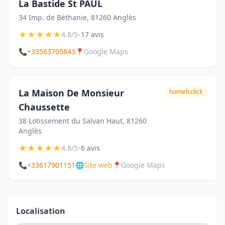
La Bastide St PAUL
34 Imp. de Béthanie, 81260 Anglès
★
★
★
★
★
•
4.8/5
17 avis
📞
+33563705843
📍
Google Maps
La Maison De Monsieur
homefr.click
Chaussette
38 Lotissement du Salvan Haut, 81260
Anglès
★
★
★
★
★
•
4.8/5
6 avis
📞
+33617901151
🌐
Site web
📍
Google Maps
Localisation