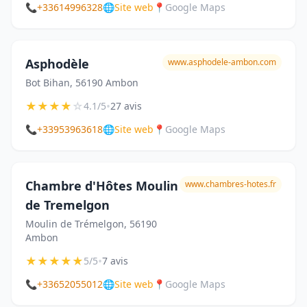
📞
+33614996328
🌐
Site web
📍
Google Maps
Asphodèle
www.asphodele-ambon.com
Bot Bihan, 56190 Ambon
★
★
★
★
☆
•
4.1/5
27 avis
📞
+33953963618
🌐
Site web
📍
Google Maps
Chambre d'Hôtes Moulin
www.chambres-hotes.fr
de Tremelgon
Moulin de Trémelgon, 56190
Ambon
★
★
★
★
★
•
5/5
7 avis
📞
+33652055012
🌐
Site web
📍
Google Maps