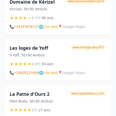
Domaine de Kérizel
www.domainedekerizel.fr
Kerizel, 56190 Ambon
★
★
★
★
☆
•
4.7/5
96 avis
📞
+33297676137
🌐
Site web
📍
Google Maps
Les loges de Yoff
www.leslogesdeyoff.fr
9 Yoff, 56190 Ambon
★
★
★
★
★
•
4.9/5
34 avis
📞
+33609221699
🌐
Site web
📍
Google Maps
La Patte d'Ours 2
www.lapattedours.com
Petit Bodo, 56190 Ambon
★
★
★
★
★
•
5/5
27 avis