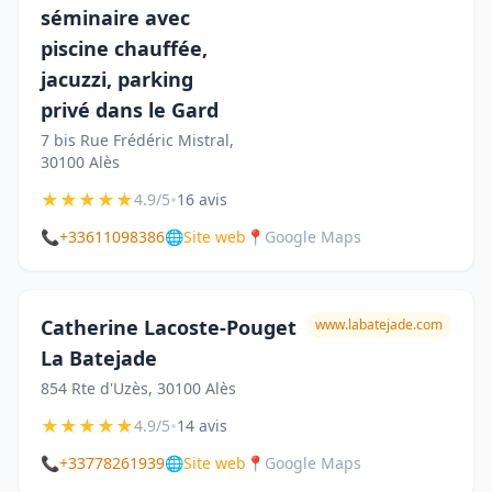
séminaire avec
piscine chauffée,
jacuzzi, parking
privé dans le Gard
7 bis Rue Frédéric Mistral,
30100 Alès
★
★
★
★
★
•
4.9/5
16 avis
📞
+33611098386
🌐
Site web
📍
Google Maps
Catherine Lacoste-Pouget
www.labatejade.com
La Batejade
854 Rte d'Uzès, 30100 Alès
★
★
★
★
★
•
4.9/5
14 avis
📞
+33778261939
🌐
Site web
📍
Google Maps