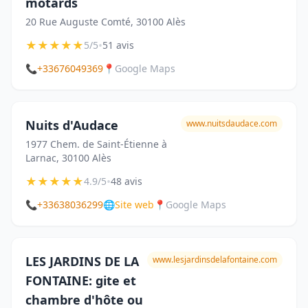
motards
20 Rue Auguste Comté, 30100 Alès
★
★
★
★
★
•
5/5
51 avis
📞
+33676049369
📍
Google Maps
Nuits d'Audace
www.nuitsdaudace.com
1977 Chem. de Saint-Étienne à
Larnac, 30100 Alès
★
★
★
★
★
•
4.9/5
48 avis
📞
+33638036299
🌐
Site web
📍
Google Maps
LES JARDINS DE LA
www.lesjardinsdelafontaine.com
FONTAINE: gite et
chambre d'hôte ou