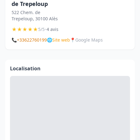
de Trepeloup
522 Chem. de
Trepeloup, 30100 Alès
★
★
★
★
★
•
5/5
4 avis
📞
+33622760199
🌐
Site web
📍
Google Maps
Localisation