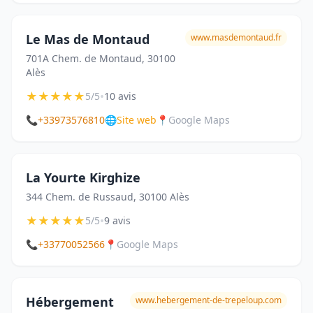
Le Mas de Montaud
www.masdemontaud.fr
701A Chem. de Montaud, 30100
Alès
★
★
★
★
★
•
5/5
10 avis
📞
+33973576810
🌐
Site web
📍
Google Maps
La Yourte Kirghize
344 Chem. de Russaud, 30100 Alès
★
★
★
★
★
•
5/5
9 avis
📞
+33770052566
📍
Google Maps
Hébergement
www.hebergement-de-trepeloup.com