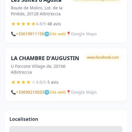
Route de Molini, Lot. de la
Pinède, 20128 Albitreccia
★
★
★
★
★
•
4.8/5
48 avis
📞
+33619911150
🌐
Site web
📍
Google Maps
LA CHAMBRE D'AUGUSTIN
www.facebook.com
U Forcone Village de, 20166
Albitreccia
★
★
★
★
☆
•
4.6/5
5 avis
📞
+33699210033
🌐
Site web
📍
Google Maps
Localisation