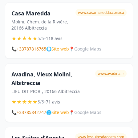
Casa Maredda
www.casamaredda.corsica
Molini, Chem. de la Rivière,
20166 Albitreccia
★
★
★
★
★
•
5/5
118 avis
📞
+33787816765
🌐
Site web
📍
Google Maps
Avadina, Vieux Molini,
www.avadina.fr
Albitreccia
LIEU DIT PIOBI, 20166 Albitreccia
★
★
★
★
★
•
5/5
71 avis
📞
+33785842747
🌐
Site web
📍
Google Maps
Les Suites d'Agosta
www.lessuitesdagosta.com