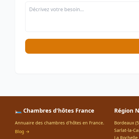
🛏️ Chambres d'hôtes France
Région N
Annuaire des chambres d'hôtes en France.
Bordeaux (5
Sarlat-la-Ca
Blog →
La Rochelle 