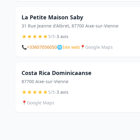
La Petite Maison Saby
31 Rue Jeanne d'Albret, 87700 Aixe-sur-Vienne
★
★
★
★
★
•
5/5
3 avis
📞
+33607056050
🌐
Site web
📍
Google Maps
Costa Rica Dominicaanse
87700 Aixe-sur-Vienne
★
★
★
★
★
•
5/5
3 avis
📍
Google Maps